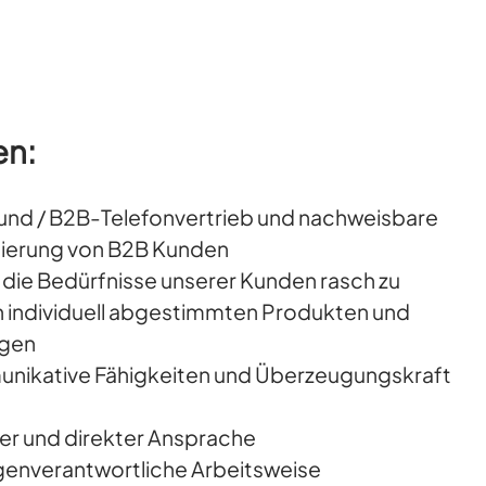
en:
und / B2B-Telefonvertrieb und nachweisbare
inierung von B2B Kunden
 die Bedürfnisse unserer Kunden rasch zu
on individuell abgestimmten Produkten und
ugen
ikative Fähigkeiten und Überzeugungskraft
rer und direkter Ansprache
igenverantwortliche Arbeitsweise