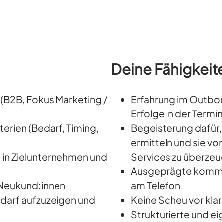
Deine Fähigkeit
B2B, Fokus Marketing /
Erfahrung im Outbo
Erfolge in der Term
terien (Bedarf, Timing,
Begeisterung dafür,
ermitteln und sie v
 in Zielunternehmen und
Services zu überze
Ausgeprägte kommun
 Neukund:innen
am Telefon
edarf aufzuzeigen und
Keine Scheu vor kla
Strukturierte und e