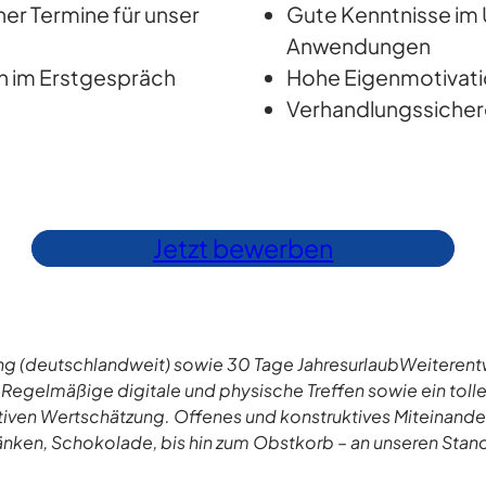
her Termine für unser
Gute Kenntnisse i
Anwendungen
n im Erstgespräch
Hohe Eigenmotivatio
Verhandlungssichere
Jetzt bewerben
ltung (deutschlandweit) sowie 30 Tage JahresurlaubWeiteren
egelmäßige digitale und physische Treffen sowie ein tolles 
ektiven Wertschätzung. Offenes und konstruktives Miteinand
änken, Schokolade, bis hin zum Obstkorb – an unseren Stan