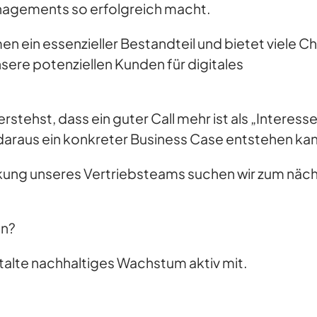
agements so erfolgreich macht.
n ein essenzieller Bestandteil und bietet viele 
nsere potenziellen Kunden für digitales
erstehst, dass ein guter Call mehr ist als „Interess
daraus ein konkreter Business Case entstehen kann
tärkung unseres Vertriebsteams suchen wir zum nä
en?
talte nachhaltiges Wachstum aktiv mit.