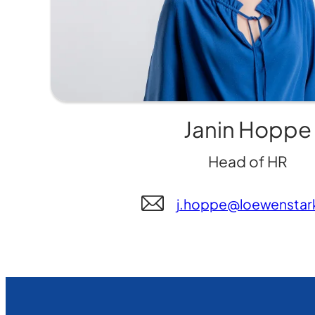
Janin Hoppe
Head of HR
j.hoppe@loewensta