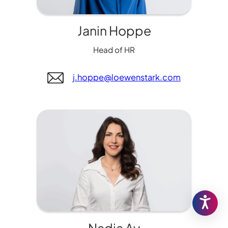
Janin Hoppe
Head of HR
j.hoppe@loewenstark.com
Nadja Ay