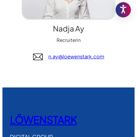
Nadja Ay
Recruiterin
n.ay@loewenstark.com
LÖWENSTARK
DIGITAL GROUP